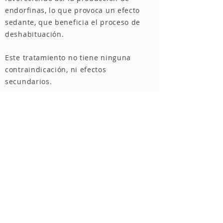
endorfinas, lo que provoca un efecto
sedante, que beneficia el proceso de
deshabituación.
Este tratamiento no tiene ninguna
contraindicación, ni efectos
secundarios.
EL RESULTADO:
SIN SÍNDROME DE ABSTINENCIA,
SIN ANSIEDAD, CON UNA SENSACIÓN
DE RELAX Y BIENESTAR.
Una semana después de haberse
aplicado el tratamiento, se recomienda
hacer un tratamiento depurativo de
acupuntura, con el fin de eliminar las
toxinas acumuladas en el organismo