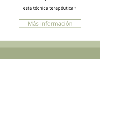
esta técnica terapéutica
?
Más información
HORARIO
Lunes · Miércoles · Viernes
9:00 a 13:00 | 16:00 a 20:00
Martes · Jueves
9:30 a 13:00 | 16:00 a 20:00
Sábado · Domingo
Cerrado